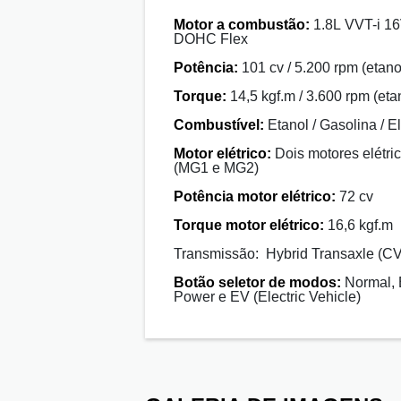
Motor a combustão:
1.8L VVT-i 1
DOHC Flex
Potência:
101 cv / 5.200 rpm (etano
Torque:
14,5 kgf.m / 3.600 rpm (eta
Combustível:
Etanol / Gasolina / El
Motor elétrico:
Dois motores elétri
(MG1 e MG2)
Potência motor elétrico:
72 cv
Torque motor elétrico:
16,6 kgf.m
Transmissão: Hybrid Transaxle (C
Botão seletor de modos:
Normal, 
Power e EV (Electric Vehicle)