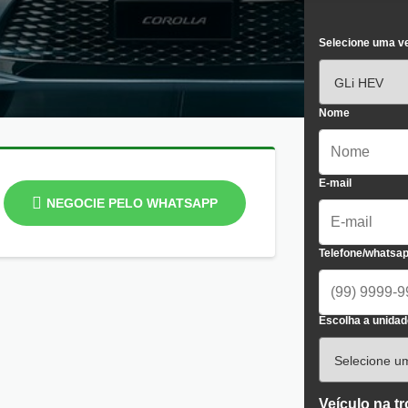
Selecione uma v
Nome
E-mail
NEGOCIE PELO WHATSAPP
Telefone/whatsa
Escolha a unidad
Veículo na t