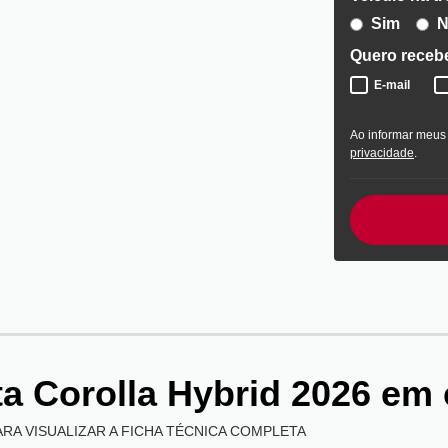
Sim
N
Quero recebe
E-mail
Ao informar meus
privacidade
.
a Corolla Hybrid 2026
em 
ARA VISUALIZAR A FICHA TÉCNICA COMPLETA