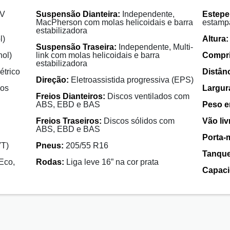
6V
Suspensão Dianteira:
Independente,
Estepe
MacPherson com molas helicoidais e barra
estamp
estabilizadora
l)
Altura:
Suspensão Traseira:
Independente, Multi-
nol)
link com molas helicoidais e barra
Compr
estabilizadora
étrico
Distânc
Direção:
Eletroassistida progressiva (EPS)
cos
Largur
Freios Dianteiros:
Discos ventilados com
ABS, EBD e BAS
Peso e
Freios Traseiros:
Discos sólidos com
Vão liv
ABS, EBD e BAS
Porta-
VT)
Pneus:
205/55 R16
Tanque
Eco,
Rodas:
Liga leve 16” na cor prata
Capaci