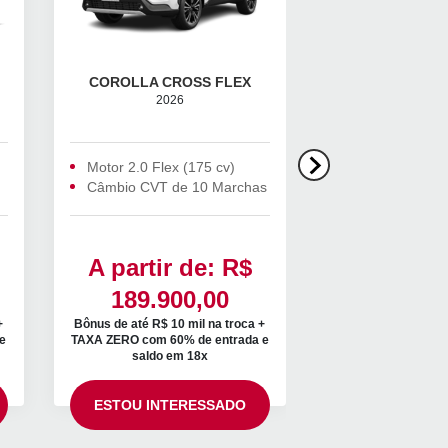
COROLLA CROSS FLEX
YARIS LINHA
2026
TOYOT
Motor 2.0 Flex (175 cv)
Agende Seu Tes
Descubra Ofert
Câmbio CVT de 10 Marchas
A partir de: R$
IPVA 202
189.900,00
grát
+
Bônus de até R$ 10 mil na troca +
e
TAXA ZERO com 60% de entrada e
Supervalorização 
saldo em 18x
ESTOU INTERESSADO
ESTOU INTE