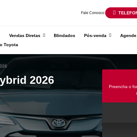
TELEFO
Fale Conosco:
s
Vendas Diretas
Blindados
Pós-venda
Agende 
o Toyota
2026
ybrid 2026
Preencha o fo