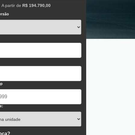
A partir de
R$ 194.790,00
ersão
pp
e:
roca?