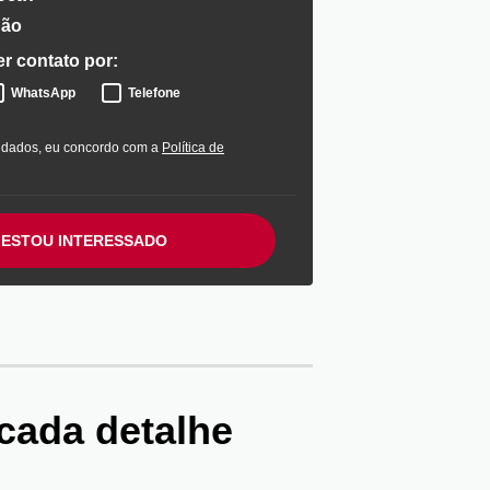
ão
r contato por:
WhatsApp
Telefone
 dados, eu concordo com a
Política de
ESTOU INTERESSADO
cada detalhe