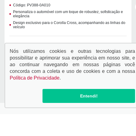
Código: PV388-0A010
Personaliza o automóvel com um toque de robustez, sofisticação e
elegância
Design exclusivo para o Corolla Cross, acompanhando as linhas do
veículo
COMPATIBILIDADE: XR; XRE; GR-SPORT; XRV-HYBRID
R$ 2.999,00
Nós utilizamos cookies e outras tecnologias para
possibilitar e aprimorar sua experiência em nosso site, e
NÃO CONTEMPLA MÃO DE OBRA
ao continuar navegando em nossas páginas você
concorda com a coleta e uso de cookies e com a nossa
ESTOU INTERESSADO
Política de Privacidade
.
Entendi!
Veículos novos