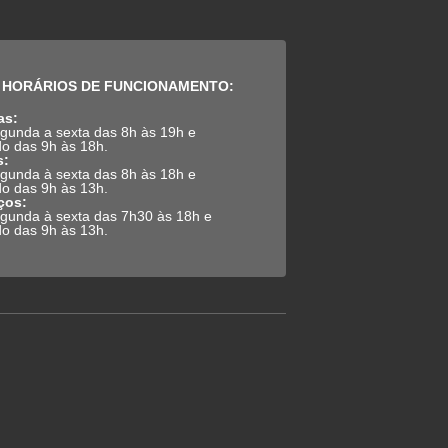
HORÁRIOS DE FUNCIONAMENTO:
as:
gunda a sexta das 8h às 19h e
o das 9h às 18h.
s:
gunda à sexta das 8h às 18h e
o das 9h às 13h.
ços:
gunda à sexta das 7h30 às 18h e
o das 9h às 13h.