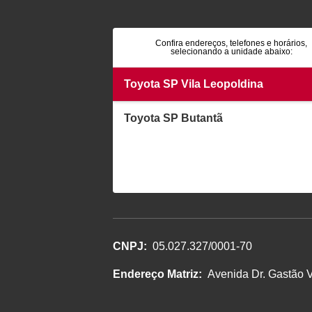
Confira endereços, telefones e horários,
selecionando a unidade abaixo:
Toyota SP Vila Leopoldina
Toyota SP Butantã
CNPJ:
05.027.327/0001-70
Endereço Matriz:
Avenida Dr. Gastão V