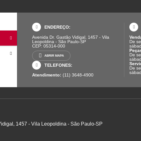
ENDEREÇO:
Avenida Dr. Gastão Vidigal, 1457 - Vila
Vend
Leopoldina - São Paulo-SP
De se
CEP: 05314-000
sábad
Peça
De se
ABRIR MAPA
sábad
Servi
TELEFONES:
De se
sábad
Atendimento:
(11) 3648-4900
idigal, 1457 - Vila Leopoldina - São Paulo-SP