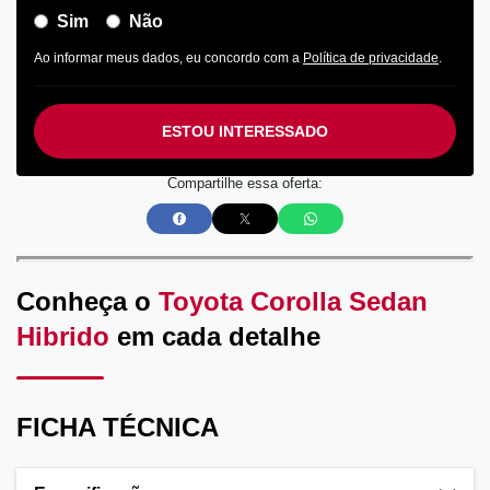
Sim
Não
Ao informar meus dados, eu concordo com a
Política de privacidade
.
ESTOU INTERESSADO
Compartilhe essa oferta:
Conheça o
Toyota Corolla Sedan
Hibrido
em cada detalhe
FICHA TÉCNICA