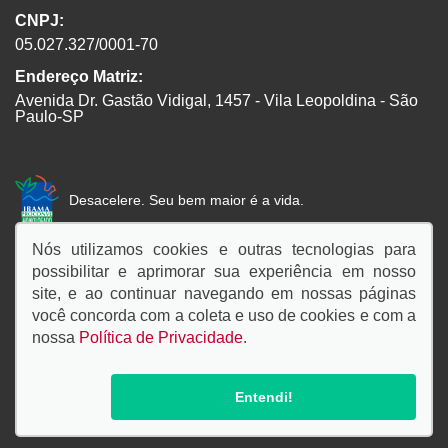
CNPJ:
05.027.327/0001-70
Endereço Matriz:
Avenida Dr. Gastão Vidigal, 1457 - Vila Leopoldina - São
Paulo-SP
Desacelere. Seu bem maior é a vida.
Nós utilizamos cookies e outras tecnologias para
possibilitar e aprimorar sua experiência em nosso
SIGA-NOS:
site, e ao continuar navegando em nossas páginas
você concorda com a coleta e uso de cookies e com a
nossa
Política de Privacidade
.
© Copyright 2026
AutoForce - Todos os direitos reservados.
Política de privacidade
.
Entendi!